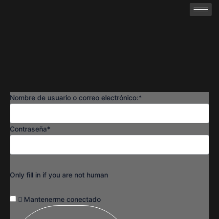
Nombre de usuario o correo electrónico:
*
Contraseña
*
Only fill in if you are not human
Mantenerme conectado